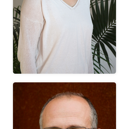
bet.fr