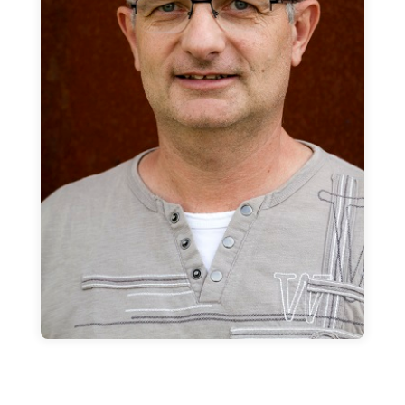
Alexandre SCHMIT
Fonction : Responsable d'affaires
Mail : Alexandre.schmit@atmospheres-
bet.fr