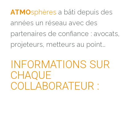
ATMO
sphères
a bâti depuis des
années un réseau avec des
partenaires de confiance : avocats,
projeteurs, metteurs au point…
INFORMATIONS SUR
CHAQUE
COLLABORATEUR :