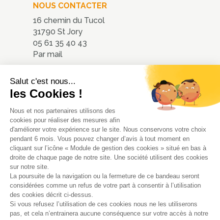
NOUS CONTACTER
16 chemin du Tucol
31790 St Jory
05 61 35 40 43
Par mail
Nous localiser
Salut c'est nous...
les Cookies !
Nous et nos partenaires utilisons des
cookies pour réaliser des mesures afin
d'améliorer votre expérience sur le site. Nous conservons votre choix
pendant 6 mois. Vous pouvez changer d’avis à tout moment en
cliquant sur l’icône « Module de gestion des cookies » situé en bas à
droite de chaque page de notre site. Une société utilisent des cookies
sur notre site.
La poursuite de la navigation ou la fermeture de ce bandeau seront
© 2020 - ATMOsphères - Tous
considérées comme un refus de votre part à consentir à l’utilisation
droits réservés
des cookies décrit ci-dessus.
Si vous refusez l’utilisation de ces cookies nous ne les utiliserons
Mentions Légales
-
Politique de
pas, et cela n’entrainera aucune conséquence sur votre accès à notre