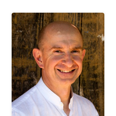
Jean Pascal AGARD
Fonction : Gérant
Mail : j-pascal.agard@atmospheres-bet.fr
Téléphone : 05.61.35.40.43