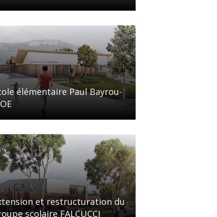
cole élémentaire Paul Bayrou-
OE
xtension et restructuration du
roupe scolaire FALCUCCI