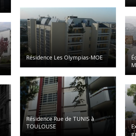
Résidence Les Olympias-MOE
É
e
M
Résidence Rue de TUNIS à
TOULOUSE
E
g