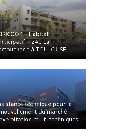
BRICOOP – Habitat
articipatif – ZAC La
artoucherie à TOULOUSE
ssistance technique pour le
enouvellement du marché
’exploitation multi techniques