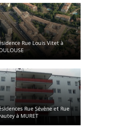
ésidence Rue Louis Vitet à
OULOUSE
ésidences Rue Sévène et Rue
yautey à MURET