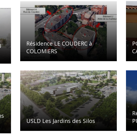
Résidence LE COUDERC à
P
U
COLOMIERS
C
R
ns
USLD Les Jardins des Silos
P