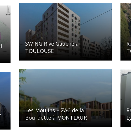
SWING Rive Gauche à
R
l
TOULOUSE
T
–
Les Moulins – ZAC de la
R
e
Bourdette à MONTLAUR
L