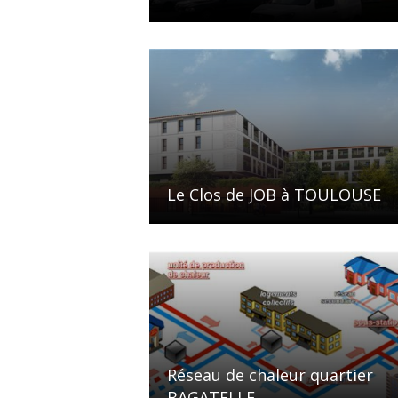
Le Clos de JOB à TOULOUSE
Réseau de chaleur quartier
BAGATELLE