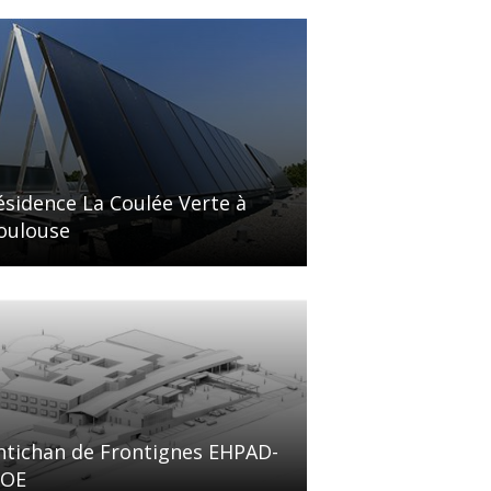
ésidence La Coulée Verte à
oulouse
ntichan de Frontignes EHPAD-
OE