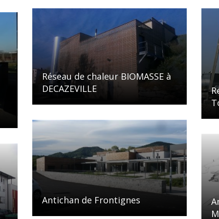
Réseau de chaleur BIOMASSE à
DECAZEVILLE
R
T
Antichan de Frontignes
A
M