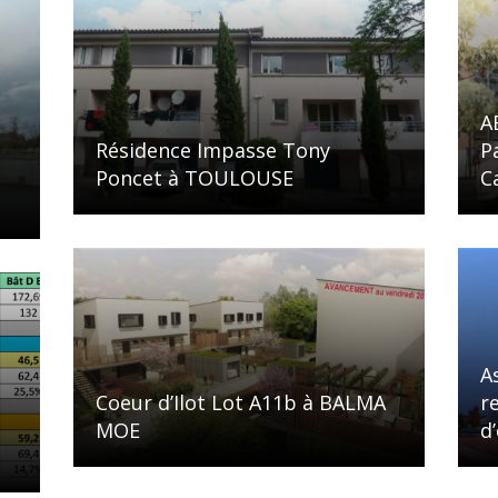
A
Résidence Impasse Tony
P
Poncet à TOULOUSE
C
A
Coeur d’Ilot Lot A11b à BALMA
r
MOE
d