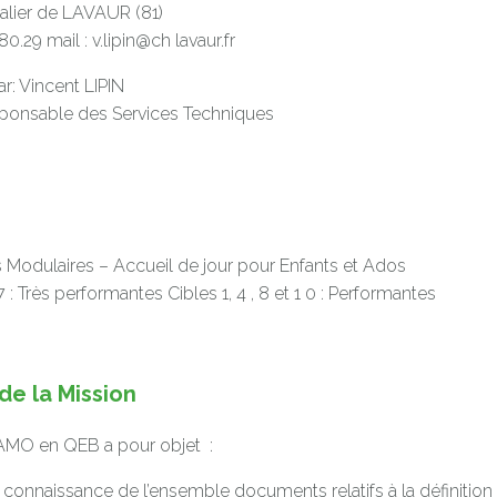
alier de LAVAUR (81)
.80.29 mail :
v.lipin@ch lavaur.fr
r: Vincent LIPIN
sponsable des Services Techniques
 Modulaires – Accueil de jour pour Enfants et Ados
 7 : Très performantes Cibles 1, 4 , 8 et 1 0 : Performantes
e la Mission
’AMO en QEB a pour objet :
connaissance de l’ensemble documents relatifs à la définition