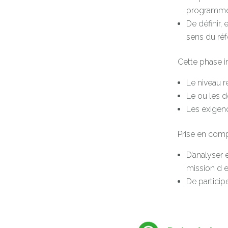
programme 
De définir,
sens du réf
Cette phase im
Le niveau r
Le ou les d
Les exigenc
Prise en comp
D’analyser 
mission d e
De particip