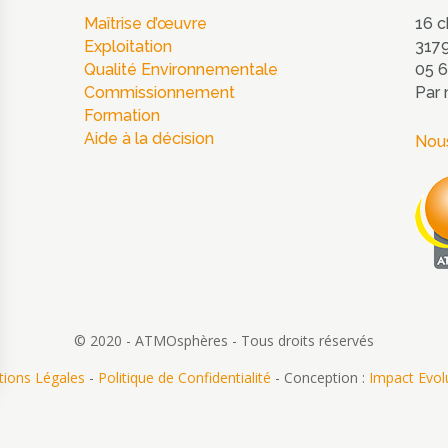
Maîtrise d’œuvre
16 c
Exploitation
3179
Qualité Environnementale
05 6
Commissionnement
Par 
Formation
Aide à la décision
Nous
© 2020 - ATMOsphères - Tous droits réservés
ions Légales
-
Politique de Confidentialité
- Conception :
Impact Evol
ns
de confidentialité, en garantissant la conformité avec les réglementat