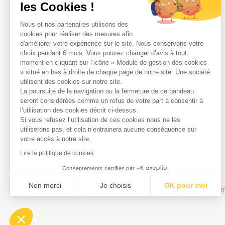
les Cookies !
Présentation
Équipe
Nous et nos partenaires utilisons des
cookies pour réaliser des mesures afin
Certifications
d'améliorer votre expérience sur le site. Nous conservons votre
Nos outils
choix pendant 6 mois. Vous pouvez changer d’avis à tout
Nos partenaires
moment en cliquant sur l’icône « Module de gestion des cookies
» situé en bas à droite de chaque page de notre site. Une société
utilisent des cookies sur notre site.
La poursuite de la navigation ou la fermeture de ce bandeau
seront considérées comme un refus de votre part à consentir à
l’utilisation des cookies décrit ci-dessus.
Si vous refusez l’utilisation de ces cookies nous ne les
utiliserons pas, et cela n’entrainera aucune conséquence sur
votre accès à notre site.
Lire la politique de cookies
Consentements certifiés par
Non merci
Je choisis
OK pour moi
Ment
Plateforme de Gestion du Consentement : Personnalisez vos Optio
Axeptio consent
Notre plateforme vous permet d'adapter et de gérer vos paramètres 