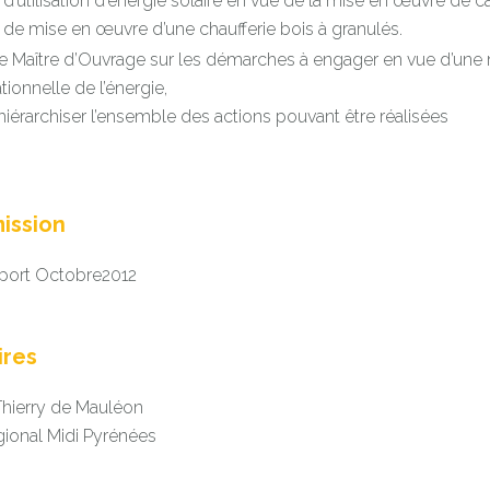
d’utilisation d’énergie solaire en vue de la mise en œuvre de 
de mise en œuvre d’une chaufferie bois à granulés.
le Maître d’Ouvrage sur les démarches à engager en vue d’une 
rationnelle de l’énergie,
 hiérarchiser l’ensemble des actions pouvant être réalisées
ission
port Octobre2012
ires
ierry de Mauléon
gional Midi Pyrénées