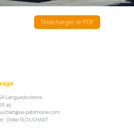
Télécharger le PDF
vrage
SA Languedocienne
 26 45
plouchart@sa-patrimoine.com
ar : Didier PLOUCHART