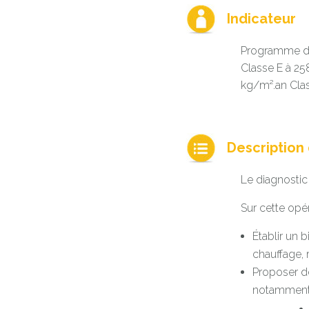
Indicateur
Programme d’
Classe E à 2
kg/m².an Clas
Description d
Le diagnostic
Sur cette opér
Établir un 
chauffage, r
Proposer de
notamment é