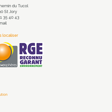
hemin du Tucol
0 St Jory
1 35 40 43
mail
 localiser
ution
ions. Personnalisez vos préférences pour contrôler la manière dont vos