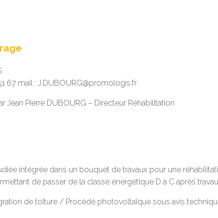
vrage
S
51 67 mail :
J.DUBOURG@promologis.fr
r Jean Pierre DUBOURG – Directeur Réhabilitation
étudiée intégrée dans un bouquet de travaux pour une réhabilita
mettant de passer de la classe énergétique D à C après travau
gration de toiture / Procédé photovoltaïque sous avis techniq