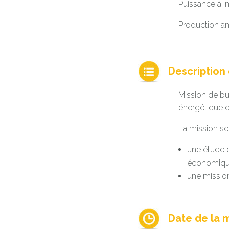
Puissance à in
Production a
Description d
Mission de bur
énergétique 
La mission se
une étude d
économique 
une mission
Date de la m