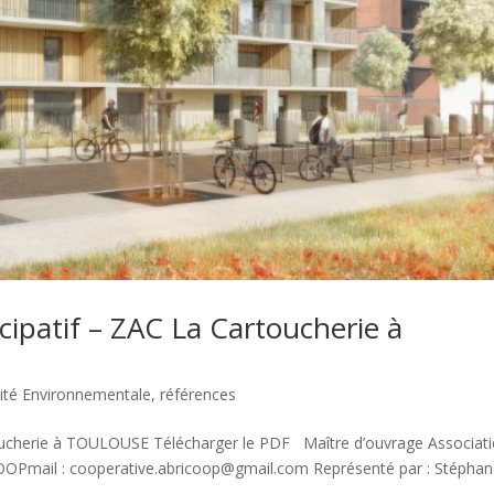
ipatif – ZAC La Cartoucherie à
ité Environnementale
,
références
oucherie à TOULOUSE Télécharger le PDF Maître d’ouvrage Associat
OOPmail : cooperative.abricoop@gmail.com Représenté par : Stépha