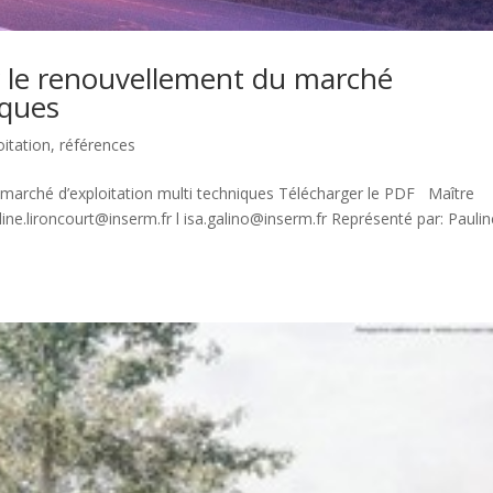
r le renouvellement du marché
iques
oitation
,
références
 marché d’exploitation multi techniques Télécharger le PDF Maître
ine.lironcourt@inserm.fr l isa.galino@inserm.fr Représenté par: Paulin