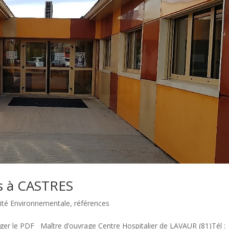
s à CASTRES
ité Environnementale
,
références
r le PDF Maître d’ouvrage Centre Hospitalier de LAVAUR (81)Tél :