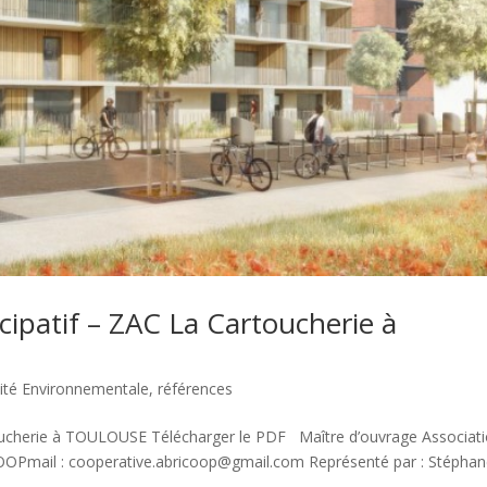
ipatif – ZAC La Cartoucherie à
ité Environnementale
,
références
oucherie à TOULOUSE Télécharger le PDF Maître d’ouvrage Associat
OOPmail : cooperative.abricoop@gmail.com Représenté par : Stépha