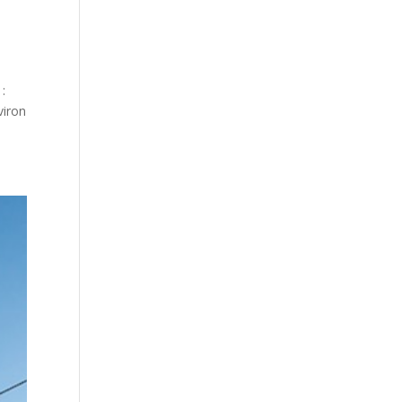
:
viron