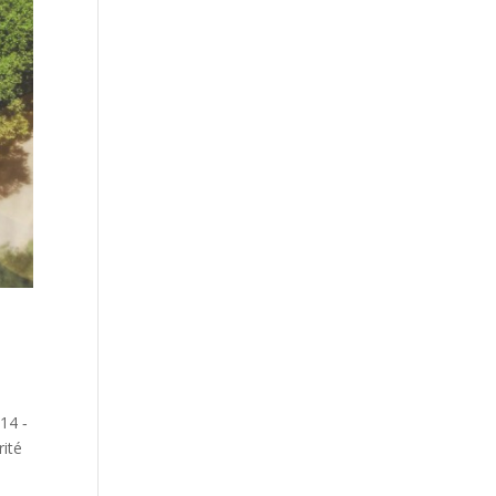
14 ‐
rité