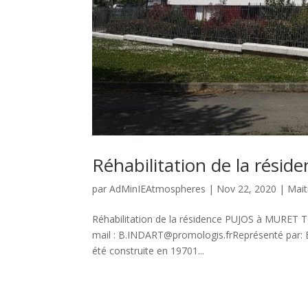
Réhabilitation de la rés
par
AdMinIEAtmospheres
|
Nov 22, 2020
|
Mait
Réhabilitation de la résidence PUJOS à MURET
mail : B.INDART@promologis.frReprésenté par: B
été construite en 19701...