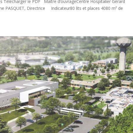
Télécharger le PDF Maître d’ouvrageCentre Hospitalier Gérard
ne PASQUET, Directrice Indicateur80 lits et places 4080 m² de