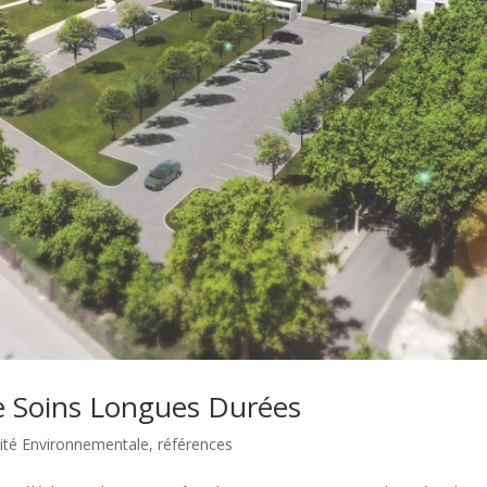
 Soins Longues Durées
ité Environnementale
,
références